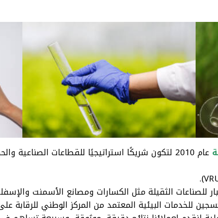
ة
عام 2010 لتكون شريكًا استراتيجيًا للقطاعات الصناعية والحكومية في مواجهة التحديات البيئية.
بار للصناعات الثقيلة مثل الكسارات ومصانع الأسمنت والإسفل
سجين للخدمات البيئية المعتمد من المركز الوطني للرقابة على ا
عملية لنقدم لعملائنا نتائج دقيقة، موثوقة، وسريعة تساهم في