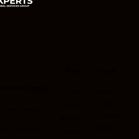
Menu
Socials
wsletter Signup
Home
Facebook
Twitter
Services
Dribble
About Us
Instagram
ions
I agree to the
Features