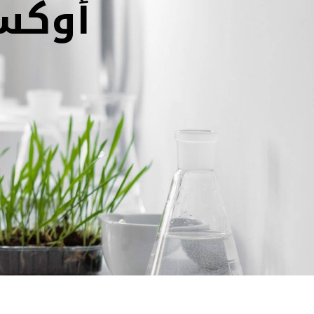
أوكسج