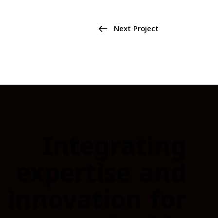
Next Project
Integrating
expertise and
innovation for